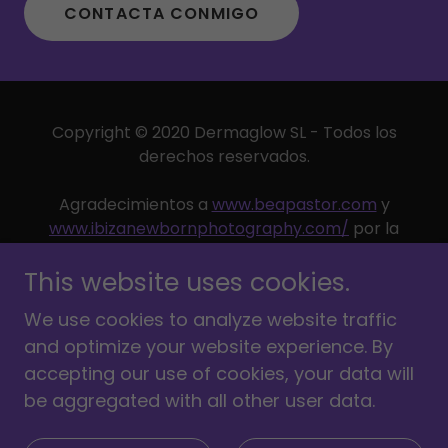
CONTACTA CONMIGO
Copyright © 2020 Dermaglow SL - Todos los
derechos reservados.
Agradecimientos a
www.beapastor.com
y
www.ibizanewbornphotography.com/
por la
cesión del uso de las fotos firmadas por ellas en
This website uses cookies.
esta web.
We use cookies to analyze website traffic
POLÍTICA DE PRIVACIDAD
and optimize your website experience. By
accepting our use of cookies, your data will
be aggregated with all other user data.
Powered by